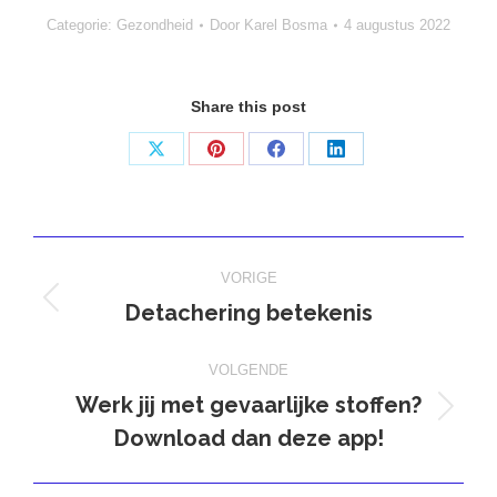
Categorie:
Gezondheid
Door
Karel Bosma
4 augustus 2022
Share this post
Deel
Deel
Deel
Deel
op
op
op
op
X
Pinterest
Facebook
LinkedIn
Bericht
VORIGE
navigatie
Detachering betekenis
Vorig
bericht
VOLGENDE
Werk jij met gevaarlijke stoffen?
Volgend
Download dan deze app!
bericht