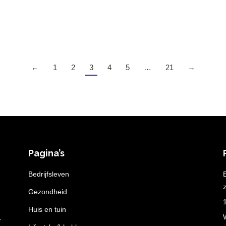
←
1
2
3
4
5
…
21
→
Pagina’s
n
Bedrijfsleven
z
Gezondheid
Huis en tuin
r