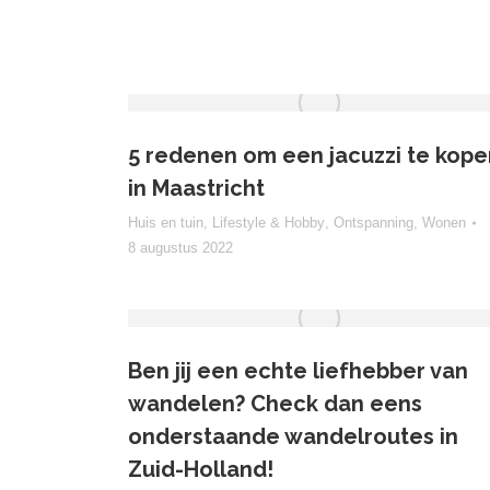
5 redenen om een jacuzzi te kope
in Maastricht
Huis en tuin
,
Lifestyle & Hobby
,
Ontspanning
,
Wonen
8 augustus 2022
Ben jij een echte liefhebber van
wandelen? Check dan eens
onderstaande wandelroutes in
Zuid-Holland!