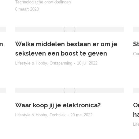
Technologische ontwikkelingen
6 maart 2023
n
Welke middelen bestaan er om je
S
seksleven een boost te geven
Cu
Lifestyle & Hobby
,
Ontspanning
10 juli 2022
Waar koop jij je elektronica?
O
h
Lifestyle & Hobby
,
Techniek
20 mei 2022
Lif