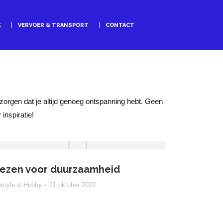
K
VERVOER & TRANSPORT
CONTACT
or zorgen dat je altijd genoeg ontspanning hebt. Geen
inspiratie!
iezen voor duurzaamheid
estyle & Hobby
21 oktober 2022