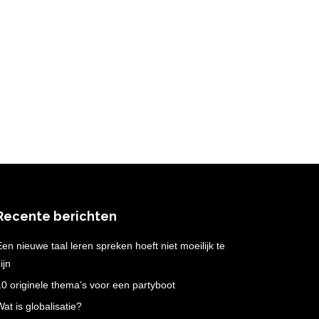
Recente berichten
Een nieuwe taal leren spreken hoeft niet moeilijk te
ijn
10 originele thema’s voor een partyboot
Wat is globalisatie?