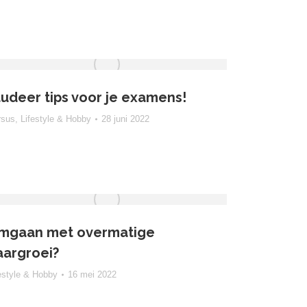
tudeer tips voor je examens!
rsus
,
Lifestyle & Hobby
28 juni 2022
mgaan met overmatige
aargroei?
estyle & Hobby
16 mei 2022