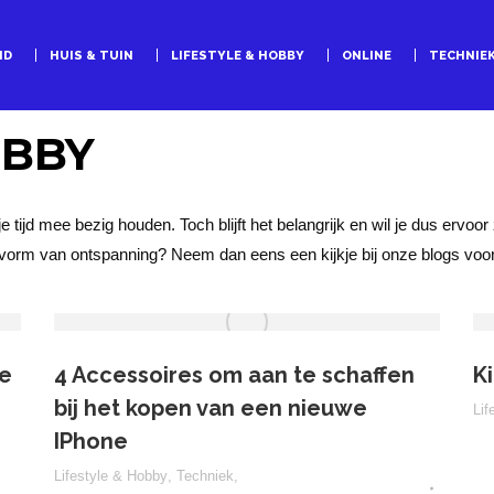
ID
HUIS & TUIN
LIFESTYLE & HOBBY
ONLINE
TECHNIE
OBBY
je tijd mee bezig houden. Toch blijft het belangrijk en wil je dus ervo
vorm van ontspanning? Neem dan eens een kijkje bij onze blogs voor 
me
4 Accessoires om aan te schaffen
K
bij het kopen van een nieuwe
Lif
IPhone
Lifestyle & Hobby
,
Techniek
,