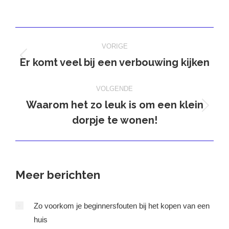
op
op
op
op
X
Pinterest
Facebook
LinkedIn
Bericht
VORIGE
navigatie
Er komt veel bij een verbouwing kijken
Vorig
bericht
VOLGENDE
Waarom het zo leuk is om een klein
Volgend
dorpje te wonen!
bericht
Meer berichten
Zo voorkom je beginnersfouten bij het kopen van een
huis