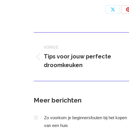
Deel
op
X
Bericht
navigatie
VORIGE
Tips voor jouw perfecte
Vorig
droomkeuken
bericht
Meer berichten
Zo voorkom je beginnersfouten bij het kopen
van een huis