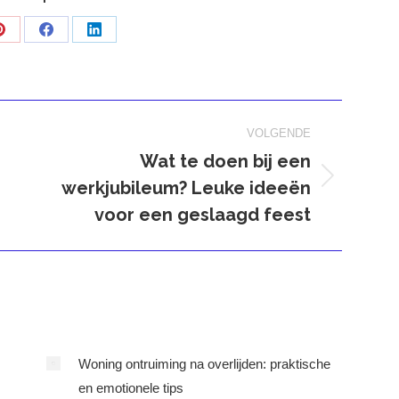
Deel
Deel
Deel
op
op
op
Pinterest
Facebook
LinkedIn
VOLGENDE
Wat te doen bij een
werkjubileum? Leuke ideeën
Volgend
bericht
voor een geslaagd feest
Woning ontruiming na overlijden: praktische
en emotionele tips