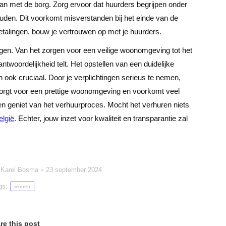
aan met de borg. Zorg ervoor dat huurders begrijpen onder
den. Dit voorkomt misverstanden bij het einde van de
etalingen, bouw je vertrouwen op met je huurders.
ngen. Van het zorgen voor een veilige woonomgeving tot het
twoordelijkheid telt. Het opstellen van een duidelijke
n ook cruciaal.
Door je verplichtingen serieus te nemen,
 zorgt voor een prettige woonomgeving en voorkomt veel
en geniet van het verhuurproces. Mocht het verhuren niets
elgië
. Echter, jouw inzet voor kwaliteit en transparantie zal
r
Karel Bosma
23 september 2024
gs:
wonen
re this post