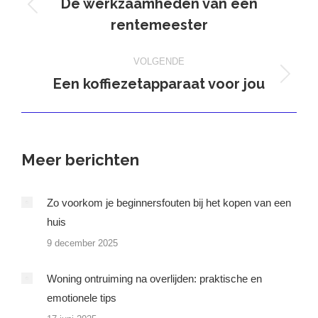
De werkzaamheden van een
Vorig
rentemeester
bericht
VOLGENDE
Een koffiezetapparaat voor jou
Volgend
bericht
Meer berichten
Zo voorkom je beginnersfouten bij het kopen van een
huis
9 december 2025
Woning ontruiming na overlijden: praktische en
emotionele tips