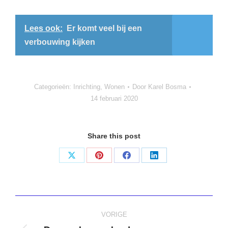
Lees ook:
Er komt veel bij een
verbouwing kijken
Categorieën:
Inrichting
,
Wonen
Door
Karel Bosma
14 februari 2020
Share this post
Deel
Deel
Deel
Deel
op
op
op
op
X
Pinterest
Facebook
LinkedIn
Bericht
VORIGE
navigatie