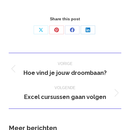
Share this post
Deel
Deel
Deel
Deel
op
op
op
op
X
Pinterest
Facebook
LinkedIn
Bericht
VORIGE
navigatie
Hoe vind je jouw droombaan?
Vorig
bericht
VOLGENDE
Excel cursussen gaan volgen
Volgend
bericht
Meer berichten