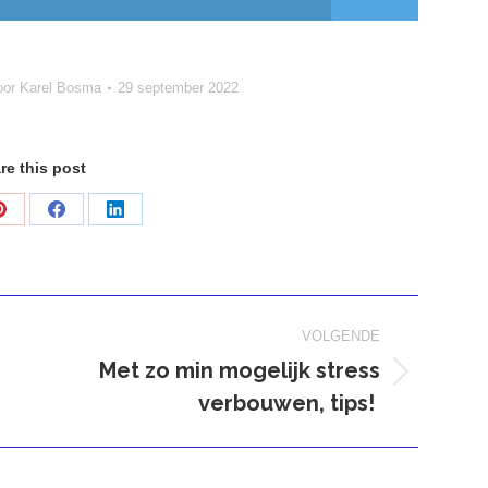
oor
Karel Bosma
29 september 2022
re this post
Deel
Deel
Deel
op
op
op
Pinterest
Facebook
LinkedIn
VOLGENDE
Met zo min mogelijk stress
Volgend
verbouwen, tips!
bericht