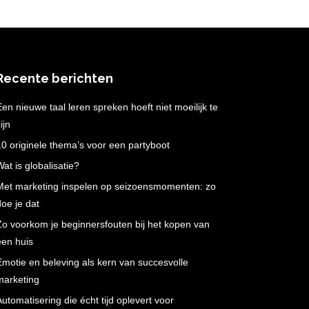
Recente berichten
Een nieuwe taal leren spreken hoeft niet moeilijk te
ijn
10 originele thema’s voor een partyboot
Wat is globalisatie?
Met marketing inspelen op seizoensmomenten: zo
doe je dat
Zo voorkom je beginnersfouten bij het kopen van
een huis
Emotie en beleving als kern van succesvolle
marketing
Automatisering die écht tijd oplevert voor