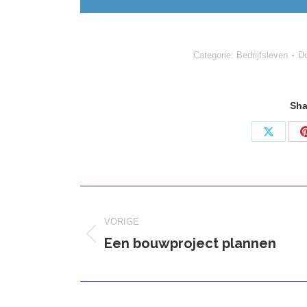
Categorie:
Bedrijfsleven
D
Sha
Deel
op
X
Bericht
navigatie
VORIGE
Een bouwproject plannen
Vorig
bericht