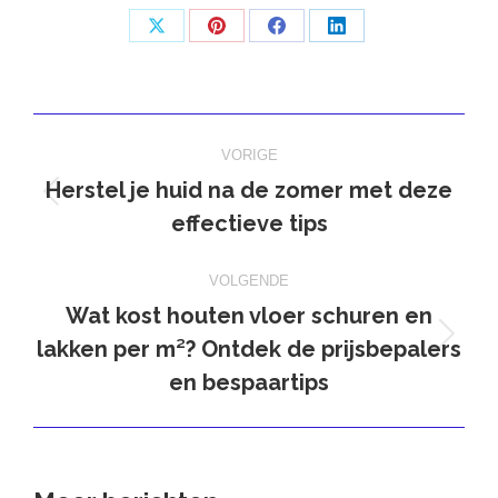
Deel
Deel
Deel
Deel
op
op
op
op
X
Pinterest
Facebook
LinkedIn
Bericht
VORIGE
navigatie
Herstel je huid na de zomer met deze
Vorig
effectieve tips
bericht
VOLGENDE
Wat kost houten vloer schuren en
lakken per m²? Ontdek de prijsbepalers
Volgend
bericht
en bespaartips