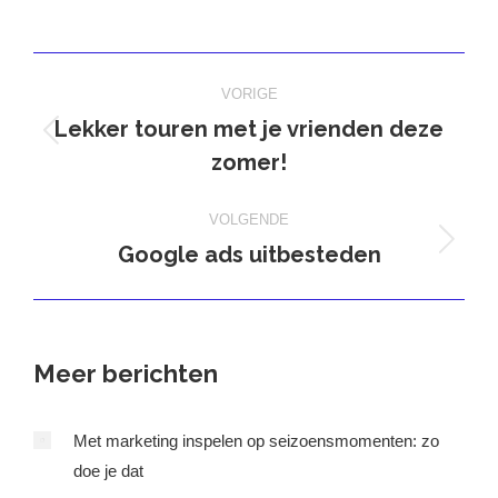
op
op
op
op
X
Pinterest
Facebook
LinkedIn
Bericht
VORIGE
navigatie
Lekker touren met je vrienden deze
Vorig
zomer!
bericht
VOLGENDE
Google ads uitbesteden
Volgend
bericht
Meer berichten
Met marketing inspelen op seizoensmomenten: zo
doe je dat