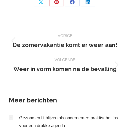
Deel
Deel
Deel
Deel
op
op
op
op
X
Pinterest
Facebook
LinkedIn
Bericht
VORIGE
navigatie
De zomervakantie komt er weer aan!
Vorig
bericht
VOLGENDE
Weer in vorm komen na de bevalling
Volgend
bericht
Meer berichten
Gezond en fit blijven als ondernemer: praktische tips
voor een drukke agenda