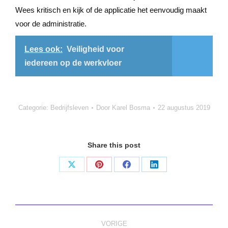
Wees kritisch en kijk of de applicatie het eenvoudig maakt
voor de administratie.
Lees ook:
Veiligheid voor
iedereen op de werkvloer
Categorie:
Bedrijfsleven
Door
Karel Bosma
22 augustus 2019
Share this post
Deel
Deel
Deel
Deel
op
op
op
op
X
Pinterest
Facebook
LinkedIn
Bericht
VORIGE