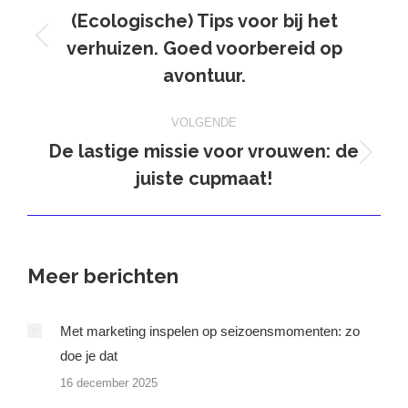
navigatie
(Ecologische) Tips voor bij het
verhuizen. Goed voorbereid op
Vorig
bericht
avontuur.
VOLGENDE
De lastige missie voor vrouwen: de
Volgend
juiste cupmaat!
bericht
Meer berichten
Met marketing inspelen op seizoensmomenten: zo
doe je dat
16 december 2025