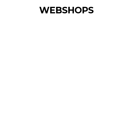
WEBSHOPS
Bad- en strandmode trends
Kleding
,
Shoppen
,
Webshops
16 februari 2021