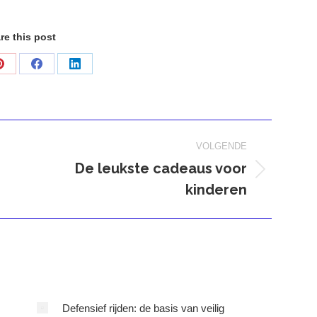
re this post
Deel
Deel
Deel
op
op
op
Pinterest
Facebook
LinkedIn
VOLGENDE
De leukste cadeaus voor
Volgend
kinderen
bericht
Defensief rijden: de basis van veilig