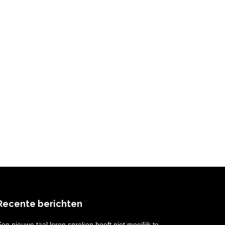
Recente berichten
Een nieuwe taal leren spreken hoeft niet moeilijk te