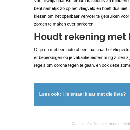
Van rijswijk naar Rotterdam is slechts 25 minuten 
bent namelijk zo op het vliegveld en hoeft dus niet 
kiezen om het openbaar vervoer te gebruiken voor je
zorgen te maken over parkeren.
Houdt rekening met 
Of je nu met een auto of een taxi naar het vliegvel
er beperkingen op je vakantiebestemming zullen z
regels om corona tegen te gaan, en ook deze zomer 
Lees ook:
Helemaal klaar met die fiets?
Categorieën:
Verhuur
,
Vervoer en t