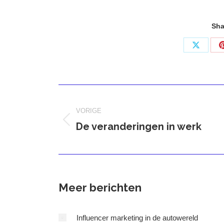
Sha
Deel
op
X
Bericht
navigatie
VORIGE
De veranderingen in werk
Vorig
bericht
Meer berichten
Influencer marketing in de autowereld