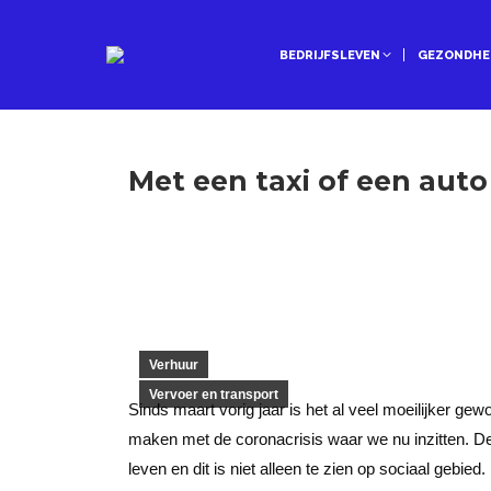
BEDRIJFSLEVEN
GEZONDHE
Met een taxi of een auto
Verhuur
Vervoer en transport
Sinds maart vorig jaar is het al veel moeilijker gew
maken met de coronacrisis waar we nu inzitten. De
leven en dit is niet alleen te zien op sociaal gebied