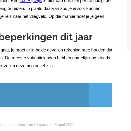
rijden. Een
taxi Rijswijk
is hier dan ook niet per se nodig. Je
lang te reizen. In plaats daarvan zou je ervoor kunnen
 reis naar het vliegveld. Op die manier hoef je je geen
beperkingen dit jaar
d gaat, je moet er in beide gevallen rekening mee houden dat
ijn. De meeste vakantielanden hebben namelijk nog steeds
zullen deze nog actief zijn.
ransport
Door
Karel Bosma
28 april 2021