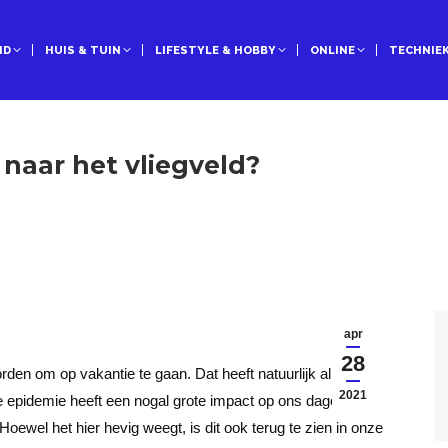
ID
HUIS & TUIN
LIFESTYLE & HOBBY
ONLINE
TECHNIE
 naar het vliegveld?
apr
28
orden om op vakantie te gaan. Dat heeft natuurlijk alles te
2021
 epidemie heeft een nogal grote impact op ons dagelijks
. Hoewel het hier hevig weegt, is dit ook terug te zien in onze