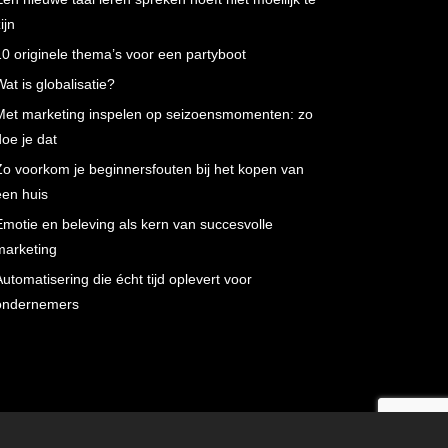
ijn
10 originele thema’s voor een partyboot
Wat is globalisatie?
Met marketing inspelen op seizoensmomenten: zo
doe je dat
Zo voorkom je beginnersfouten bij het kopen van
een huis
Emotie en beleving als kern van succesvolle
marketing
Automatisering die écht tijd oplevert voor
ondernemers