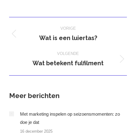
op
op
op
op
X
Pinterest
Facebook
LinkedIn
Bericht
VORIGE
navigatie
Wat is een luiertas?
Vorig
bericht
VOLGENDE
Wat betekent fulfilment
Volgend
bericht
Meer berichten
Met marketing inspelen op seizoensmomenten: zo
doe je dat
16 december 2025