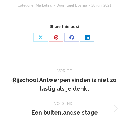
Categorie:
Marketing
Door
Karel Bosma
28 juni 2021
Share this post
Deel
Deel
Deel
Deel
op
op
op
op
X
Pinterest
Facebook
LinkedIn
Bericht
VORIGE
navigatie
Rijschool Antwerpen vinden is niet zo
Vorig
lastig als je denkt
bericht
VOLGENDE
Een buitenlandse stage
Volgend
bericht