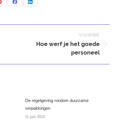
Deel
Deel
Deel
op
op
op
Pinterest
Facebook
LinkedIn
VOLGENDE
Hoe werf je het goede
Volgend
personeel
bericht
De regelgeving rondom duurzame
verpakkingen
11 juni 2024