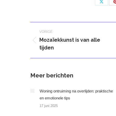
Deel
op
X
Bericht
VORIGE
navigatie
Mozaïekkunst is van alle
Vorig
tijden
bericht
Meer berichten
Woning ontruiming na overlijden: praktische
en emotionele tips
17 juni 2025