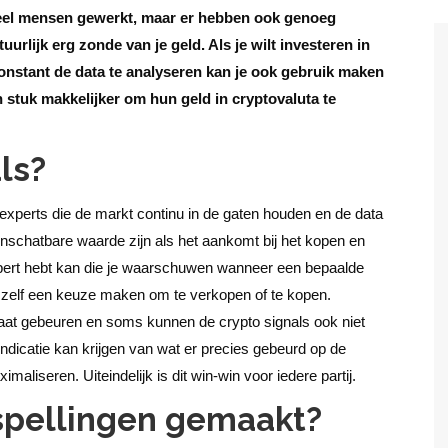
r veel mensen gewerkt, maar er hebben ook genoeg
urlijk erg zonde van je geld. Als je wilt investeren in
 constant de data te analyseren kan je ook gebruik maken
n stuk makkelijker om hun geld in cryptovaluta te
ls?
n experts die de markt continu in de gaten houden en de data
 onschatbare waarde zijn als het aankomt bij het kopen en
xpert hebt kan die je waarschuwen wanneer een bepaalde
e zelf een keuze maken om te verkopen of te kopen.
gaat gebeuren en soms kunnen de crypto signals ook niet
 indicatie kan krijgen van wat er precies gebeurd op de
maliseren. Uiteindelijk is dit win-win voor iedere partij.
spellingen gemaakt?