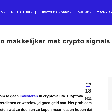
ID
HUIS & TUIN
LIFESTYLE & HOBBY
ONLINE
TECHNIE
o makkelijker met crypto signals
aug
18
 om te gaan
investeren
in cryptovaluta. Cryptovaluta is
2021
erdienen er wereldwijd goed geld aan. Het probleem
weten wat ze doen en ze kopen maar iets en hopen dat