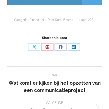
Categorie:
Financieel
Door
Karel Bosma
14 april 2021
Share this post
Deel
Deel
Deel
Deel
op
op
op
op
X
Pinterest
Facebook
LinkedIn
Bericht
VORIGE
navigatie
Wat komt er kijken bij het opzetten van
Vorig
een communicatieproject
bericht
VOLGENDE