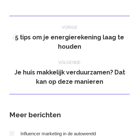
op
op
op
op
X
Pinterest
Facebook
LinkedIn
Bericht
VORIGE
navigatie
5 tips om je energierekening laag te
Vorig
houden
bericht
VOLGENDE
Je huis makkelijk verduurzamen? Dat
Volgend
kan op deze manieren
bericht
Meer berichten
Influencer marketing in de autowereld