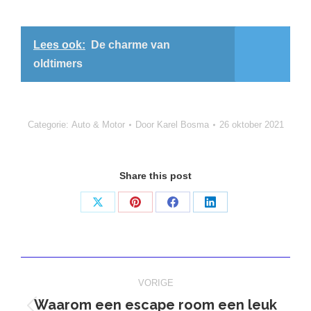
Lees ook:
De charme van
oldtimers
Categorie:
Auto & Motor
Door
Karel Bosma
26 oktober 2021
Share this post
Deel
Deel
Deel
Deel
op
op
op
op
X
Pinterest
Facebook
LinkedIn
Bericht
VORIGE
navigatie
Waarom een escape room een leuk