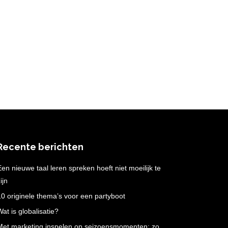
Recente berichten
Een nieuwe taal leren spreken hoeft niet moeilijk te
ijn
10 originele thema’s voor een partyboot
Wat is globalisatie?
Met marketing inspelen op seizoensmomenten: zo