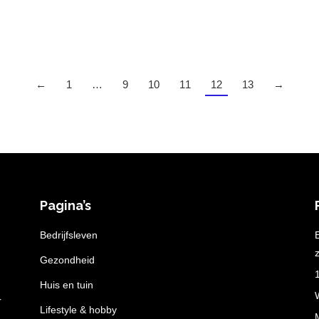
←
1
…
9
10
11
12
13
→
Pagina’s
n
Bedrijfsleven
z
Gezondheid
Huis en tuin
r
Lifestyle & hobby