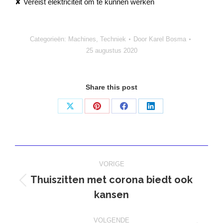
✘ Vereist elektriciteit om te kunnen werken
Categorieën:
Machines
,
Techniek
Door
Karel Bosma
25 augustus 2020
Share this post
Deel
Deel
Deel
Deel
op
op
op
op
X
Pinterest
Facebook
LinkedIn
Bericht
VORIGE
navigatie
Thuiszitten met corona biedt ook
Vorig
kansen
bericht
VOLGENDE