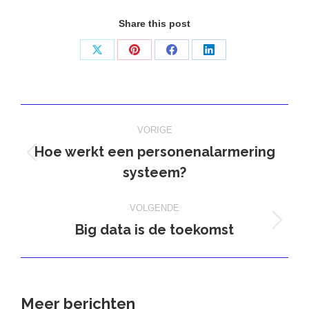
Share this post
Deel
Deel
Deel
Deel
op
op
op
op
X
Pinterest
Facebook
LinkedIn
Bericht
VORIGE
navigatie
Hoe werkt een personenalarmering
Vorig
systeem?
bericht
VOLGENDE
Big data is de toekomst
Volgend
bericht
Meer berichten