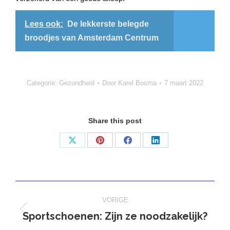
Lees ook:
De lekkerste belegde
broodjes van Amsterdam Centrum
Categorie:
Gezondheid
Door
Karel Bosma
7 maart 2022
Share this post
Deel
Deel
Deel
Deel
op
op
op
op
X
Pinterest
Facebook
LinkedIn
Bericht
VORIGE
navigatie
Sportschoenen: Zijn ze noodzakelijk?
Vorig
bericht