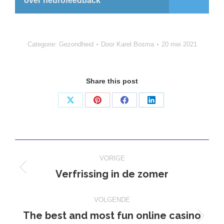
over neurofeedback
Categorie:
Gezondheid
Door
Karel Bosma
20 mei 2021
Share this post
Deel
Deel
Deel
Deel
op
op
op
op
X
Pinterest
Facebook
LinkedIn
Bericht
VORIGE
navigatie
Verfrissing in de zomer
Vorig
bericht
VOLGENDE
The best and most fun online casino
Volgend