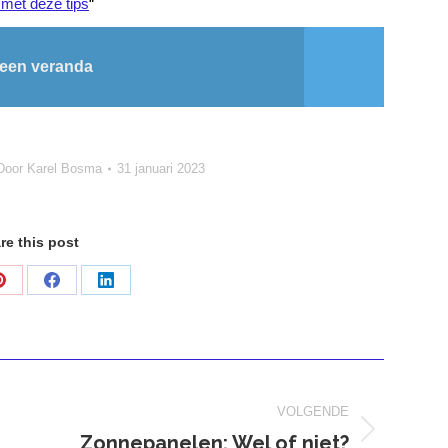
 met deze tips
“
 een veranda
Door
Karel Bosma
31 januari 2023
re this post
Deel
Deel
Deel
op
op
op
Pinterest
Facebook
LinkedIn
VOLGENDE
Zonnepanelen: Wel of niet?
Volgend