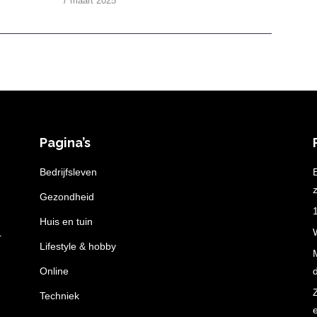
7 maart 2025
Pagina’s
n
Bedrijfsleven
z
Gezondheid
Huis en tuin
r
Lifestyle & hobby
Online
Techniek