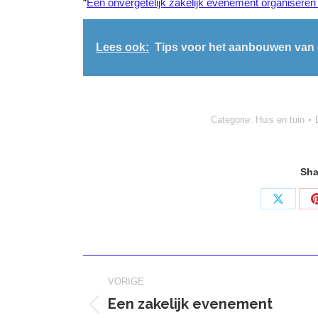
“
Een onvergetelijk zakelijk evenement organiseren
Lees ook:
Tips voor het aanbouwen van
Categorie:
Huis en tuin
Sha
Deel
op
X
Bericht
VORIGE
navigatie
Een zakelijk evenement
Vorig