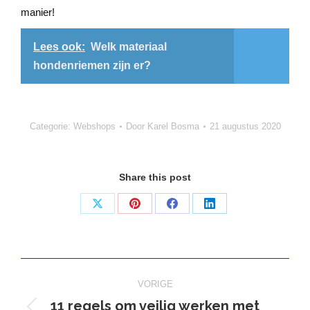
manier!
Lees ook:
Welk materiaal
hondenriemen zijn er?
Categorie:
Webshops
Door
Karel Bosma
21 augustus 2020
Share this post
Deel
Deel
Deel
Deel
op
op
op
op
X
Pinterest
Facebook
LinkedIn
Bericht
VORIGE
navigatie
11 regels om veilig werken met