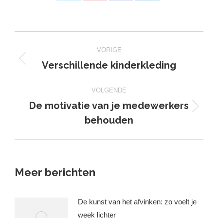
op
op
op
op
X
Pinterest
Facebook
LinkedIn
Bericht
VORIGE
navigatie
Verschillende kinderkleding
Vorig
bericht
VOLGENDE
De motivatie van je medewerkers
Volgend
behouden
bericht
Meer berichten
De kunst van het afvinken: zo voelt je
week lichter