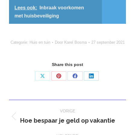
Lees ook:
Inbraak voorkomen
met huisbeveiliging
Categorie:
Huis en tuin
Door
Karel Bosma
27 september 2021
Share this post
Deel
Deel
Deel
Deel
op
op
op
op
X
Pinterest
Facebook
LinkedIn
Bericht
VORIGE
navigatie
Hoe bespaar je geld op vakantie
Vorig
bericht