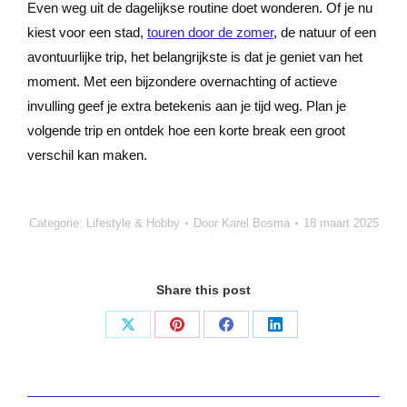
Even weg uit de dagelijkse routine doet wonderen. Of je nu
kiest voor een stad,
touren door de zomer
, de natuur of een
avontuurlijke trip, het belangrijkste is dat je geniet van het
moment. Met een bijzondere overnachting of actieve
invulling geef je extra betekenis aan je tijd weg. Plan je
volgende trip en ontdek hoe een korte break een groot
verschil kan maken.
Categorie:
Lifestyle & Hobby
Door
Karel Bosma
18 maart 2025
Share this post
Deel
Deel
Deel
Deel
op
op
op
op
X
Pinterest
Facebook
LinkedIn