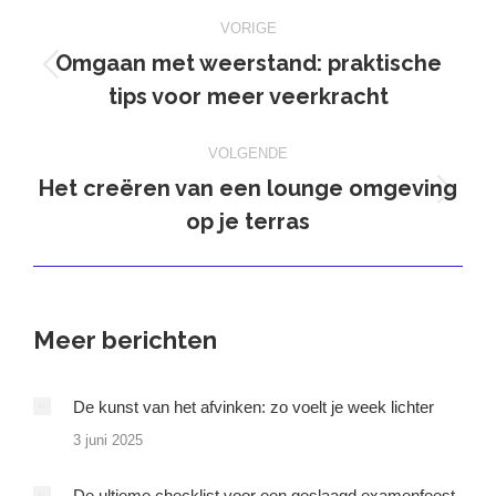
Bericht
VORIGE
navigatie
Omgaan met weerstand: praktische
Vorig
tips voor meer veerkracht
bericht
VOLGENDE
Het creëren van een lounge omgeving
Volgend
op je terras
bericht
Meer berichten
De kunst van het afvinken: zo voelt je week lichter
3 juni 2025
De ultieme checklist voor een geslaagd examenfeest