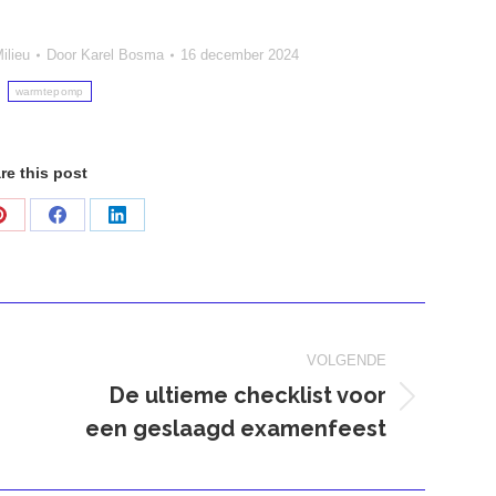
ilieu
Door
Karel Bosma
16 december 2024
:
warmtepomp
re this post
Deel
Deel
Deel
op
op
op
Pinterest
Facebook
LinkedIn
VOLGENDE
De ultieme checklist voor
Volgend
een geslaagd examenfeest
bericht