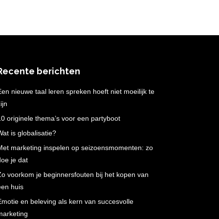
Recente berichten
Een nieuwe taal leren spreken hoeft niet moeilijk te
ijn
10 originele thema’s voor een partyboot
Wat is globalisatie?
Met marketing inspelen op seizoensmomenten: zo
doe je dat
Zo voorkom je beginnersfouten bij het kopen van
een huis
Emotie en beleving als kern van succesvolle
marketing