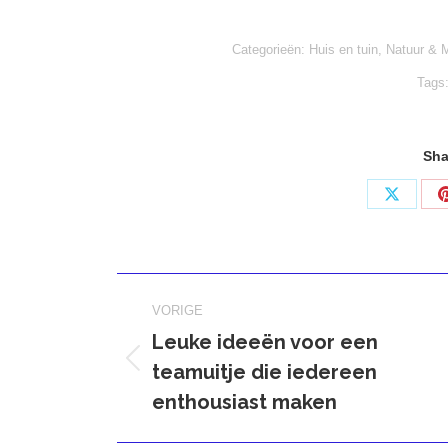
Categorieën:
Huis en tuin
,
Natuur & M
Tags
Sha
Deel
op
X
Bericht
VORIGE
navigatie
Leuke ideeën voor een
teamuitje die iedereen
Vorig
bericht
enthousiast maken