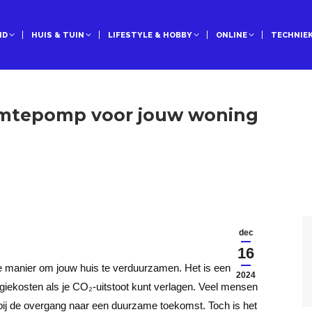
ID
HUIS & TUIN
LIFESTYLE & HOBBY
ONLINE
TECHNIE
armtepomp voor jouw woning
dec
16
 manier om jouw huis te verduurzamen. Het is een
2024
giekosten als je CO₂-uitstoot kunt verlagen. Veel mensen
bij de overgang naar een duurzame toekomst. Toch is het