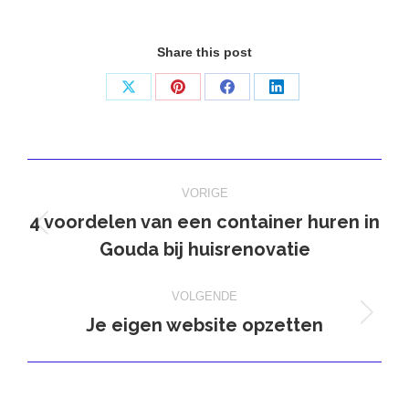
Share this post
Deel
Deel
Deel
Deel
op
op
op
op
X
Pinterest
Facebook
LinkedIn
Bericht
VORIGE
navigatie
4 voordelen van een container huren in
Vorig
Gouda bij huisrenovatie
bericht
VOLGENDE
Je eigen website opzetten
Volgend
bericht